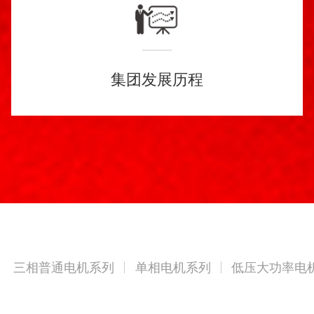
集团发展历程
三相普通电机系列
单相电机系列
低压大功率电