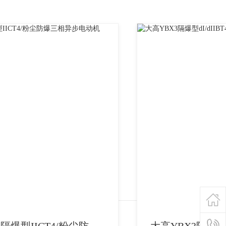
大高YBX3隔爆型IICT4/粉尘防爆三相异步电动机