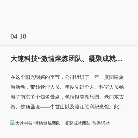
03-06
大速人—无偿献血 为爱伸手
上海大速-组织员工参加无偿献血活动“无偿献血 为爱
伸手”近日，公司积极响应政府号召，组织大速员工积
极参与无偿献血活动，为社会贡献自己的一份力量。
活动当天，参加献血人员在公司行政部门统一组织下
到达了九亭镇···