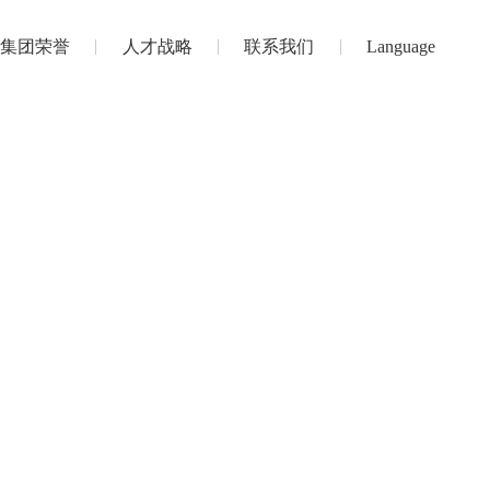
集团荣誉
人才战略
联系我们
Language