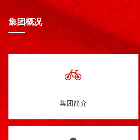
集团概况
集团简介