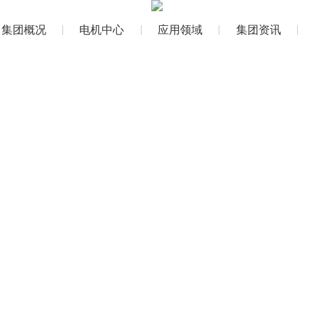
集团概况
电机中心
应用领域
集团资讯