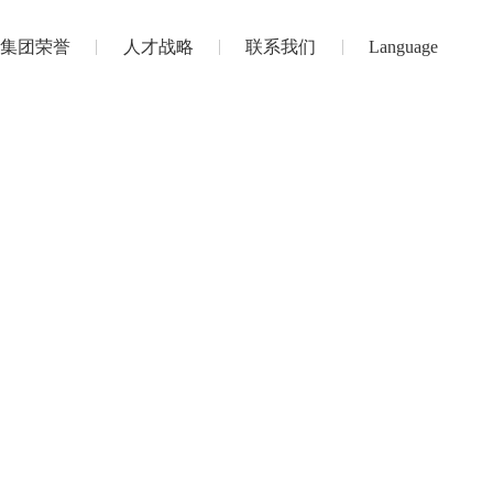
集团荣誉
人才战略
联系我们
Language