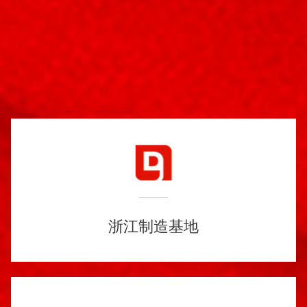
浙江制造基地