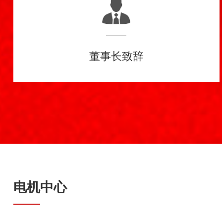
董事长致辞
电机中心