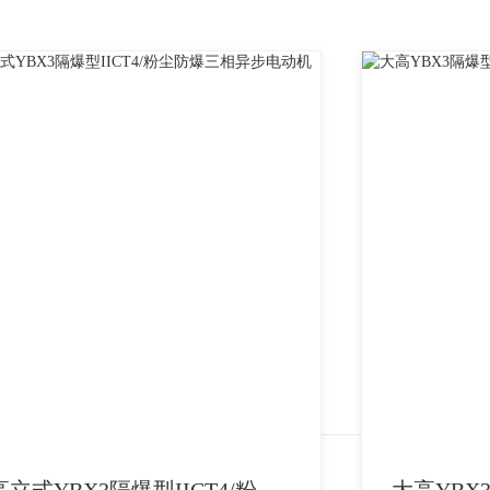
大高立式YBX3隔爆型IICT4/粉尘防爆三相异步电动机