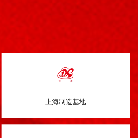
上海制造基地